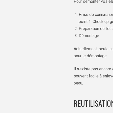
Pour démonter vos élé
Prise de connaissan
point 1. Check up g
Préparation de l’ou
Démontage
Actuellement, seuls c
pour le démontage.
Il n’existe pas encore
souvent facile à enlev
peau.
REUTILISATIO