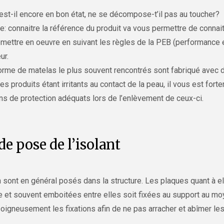
: est-il encore en bon état, ne se décompose-t’il pas au toucher?
: connaitre la référence du produit va vous permettre de connai
 remettre en oeuvre en suivant les règles de la PEB (performance
ur.
orme de matelas le plus souvent rencontrés sont fabriqué avec de
es produits étant irritants au contact de la peau, il vous est fort
ns de protection adéquats lors de l’enlèvement de ceux-ci.
e pose de l’isolant
n sont en général posés dans la structure. Les plaques quant à e
e et souvent emboitées entre elles soit fixées au support au moy
oigneusement les fixations afin de ne pas arracher et abîmer le