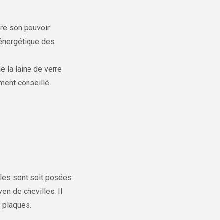
tre son pouvoir
 énergétique des
 la laine de verre
ement conseillé
lles sont soit posées
en de chevilles. Il
s plaques.