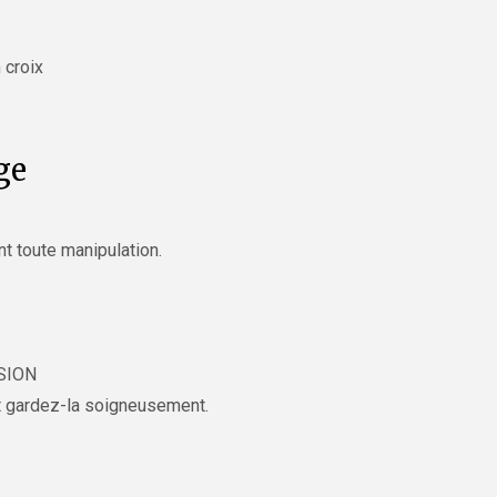
 croix
ge
t toute manipulation.
SION
t gardez-la soigneusement.